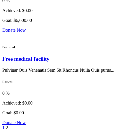
0
%
Achieved:
$0.00
Goal:
$6,000.00
Donate Now
Featured
Free medical facility
Pulvinar Quis Venenatis Sem Sit Rhoncus Nulla Quis purus...
Raised:
0
%
Achieved:
$0.00
Goal:
$0.00
Donate Now
1
2