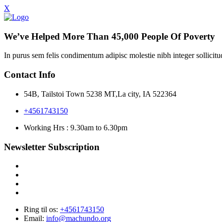
X
We’ve Helped More Than 45,000 People Of Poverty
In purus sem felis condimentum adipisc molestie nibh integer sollicit
Contact Info
54B, Tailstoi Town 5238 MT,La city, IA 522364
+4561743150
Working Hrs : 9.30am to 6.30pm
Newsletter Subscription
Ring til os:
+4561743150
Email:
info@machundo.org