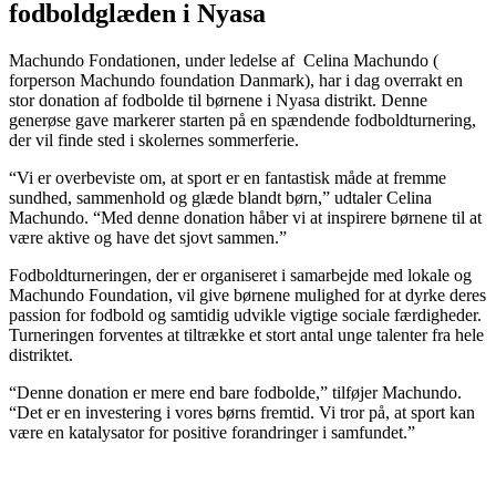
fodboldglæden i Nyasa
Machundo Fondationen, under ledelse af Celina Machundo (
forperson Machundo foundation Danmark), har i dag overrakt en
stor donation af fodbolde til børnene i Nyasa distrikt. Denne
generøse gave markerer starten på en spændende fodboldturnering,
der vil finde sted i skolernes sommerferie.
“Vi er overbeviste om, at sport er en fantastisk måde at fremme
sundhed, sammenhold og glæde blandt børn,” udtaler Celina
Machundo. “Med denne donation håber vi at inspirere børnene til at
være aktive og have det sjovt sammen.”
Fodboldturneringen, der er organiseret i samarbejde med lokale og
Machundo Foundation, vil give børnene mulighed for at dyrke deres
passion for fodbold og samtidig udvikle vigtige sociale færdigheder.
Turneringen forventes at tiltrække et stort antal unge talenter fra hele
distriktet.
“Denne donation er mere end bare fodbolde,” tilføjer Machundo.
“Det er en investering i vores børns fremtid. Vi tror på, at sport kan
være en katalysator for positive forandringer i samfundet.”